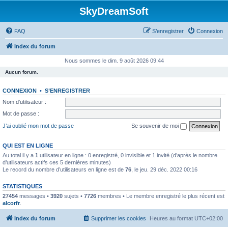
SkyDreamSoft
FAQ
S’enregistrer
Connexion
Index du forum
Nous sommes le dim. 9 août 2026 09:44
Aucun forum.
CONNEXION
•
S’ENREGISTRER
Nom d’utilisateur :
Mot de passe :
J’ai oublié mon mot de passe
Se souvenir de moi
QUI EST EN LIGNE
Au total il y a
1
utilisateur en ligne : 0 enregistré, 0 invisible et 1 invité (d’après le nombre
d’utilisateurs actifs ces 5 dernières minutes)
Le record du nombre d’utilisateurs en ligne est de
76
, le jeu. 29 déc. 2022 00:16
STATISTIQUES
27454
messages •
3920
sujets •
7726
membres • Le membre enregistré le plus récent est
alcorfr
.
Index du forum
Supprimer les cookies
Heures au format
UTC+02:00