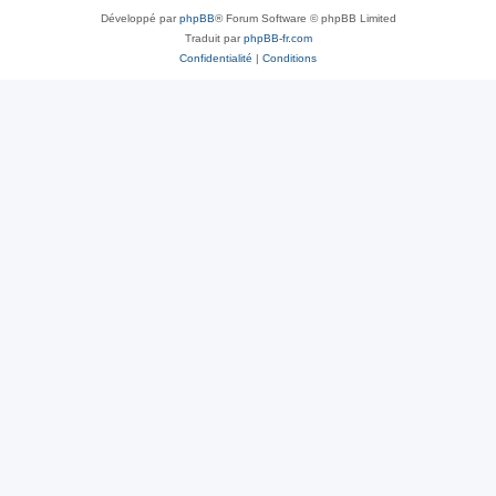
Développé par
phpBB
® Forum Software © phpBB Limited
Traduit par
phpBB-fr.com
Confidentialité
|
Conditions