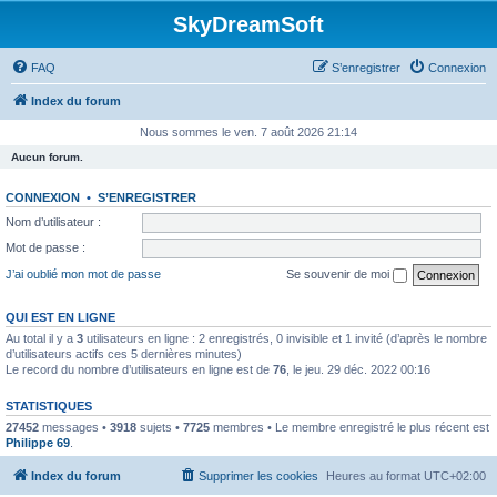
SkyDreamSoft
FAQ
S’enregistrer
Connexion
Index du forum
Nous sommes le ven. 7 août 2026 21:14
Aucun forum.
CONNEXION
•
S’ENREGISTRER
Nom d’utilisateur :
Mot de passe :
J’ai oublié mon mot de passe
Se souvenir de moi
QUI EST EN LIGNE
Au total il y a
3
utilisateurs en ligne : 2 enregistrés, 0 invisible et 1 invité (d’après le nombre
d’utilisateurs actifs ces 5 dernières minutes)
Le record du nombre d’utilisateurs en ligne est de
76
, le jeu. 29 déc. 2022 00:16
STATISTIQUES
27452
messages •
3918
sujets •
7725
membres • Le membre enregistré le plus récent est
Philippe 69
.
Index du forum
Supprimer les cookies
Heures au format
UTC+02:00