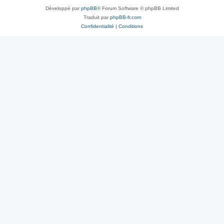
Développé par
phpBB
® Forum Software © phpBB Limited
Traduit par
phpBB-fr.com
Confidentialité
|
Conditions