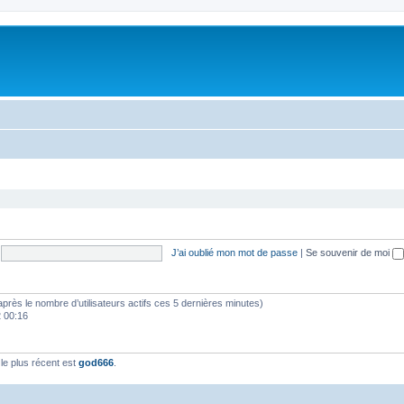
J’ai oublié mon mot de passe
|
Se souvenir de moi
(d’après le nombre d’utilisateurs actifs ces 5 dernières minutes)
2 00:16
e plus récent est
god666
.