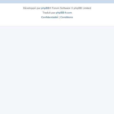
Développé par
phpBB
® Forum Software © phpBB Limited
Traduit par
phpBB-fr.com
Confidentialité
|
Conditions