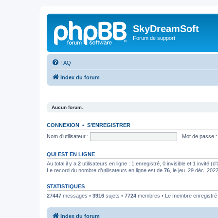
SkyDreamSoft
Forum de support
FAQ
Index du forum
Aucun forum.
CONNEXION
•
S’ENREGISTRER
Nom d’utilisateur :
Mot de passe :
QUI EST EN LIGNE
Au total il y a
2
utilisateurs en ligne : 1 enregistré, 0 invisible et 1 invité 
Le record du nombre d’utilisateurs en ligne est de
76
, le jeu. 29 déc. 202
STATISTIQUES
27447
messages •
3916
sujets •
7724
membres • Le membre enregistré l
Index du forum