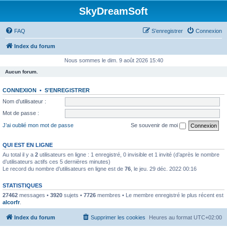
SkyDreamSoft
FAQ
S’enregistrer
Connexion
Index du forum
Nous sommes le dim. 9 août 2026 15:40
Aucun forum.
CONNEXION
•
S’ENREGISTRER
Nom d’utilisateur :
Mot de passe :
J’ai oublié mon mot de passe
Se souvenir de moi
QUI EST EN LIGNE
Au total il y a
2
utilisateurs en ligne : 1 enregistré, 0 invisible et 1 invité (d’après le nombre
d’utilisateurs actifs ces 5 dernières minutes)
Le record du nombre d’utilisateurs en ligne est de
76
, le jeu. 29 déc. 2022 00:16
STATISTIQUES
27462
messages •
3920
sujets •
7726
membres • Le membre enregistré le plus récent est
alcorfr
.
Index du forum
Supprimer les cookies
Heures au format
UTC+02:00