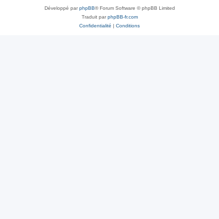
Développé par
phpBB
® Forum Software © phpBB Limited
Traduit par
phpBB-fr.com
Confidentialité
|
Conditions