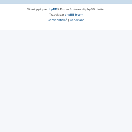
Développé par
phpBB
® Forum Software © phpBB Limited
Traduit par
phpBB-fr.com
Confidentialité
|
Conditions