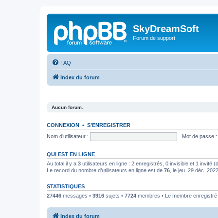
SkyDreamSoft
Forum de support
FAQ
Index du forum
Aucun forum.
CONNEXION
•
S’ENREGISTRER
Nom d’utilisateur :
Mot de passe :
QUI EST EN LIGNE
Au total il y a
3
utilisateurs en ligne : 2 enregistrés, 0 invisible et 1 invité
Le record du nombre d’utilisateurs en ligne est de
76
, le jeu. 29 déc. 202
STATISTIQUES
27446
messages •
3916
sujets •
7724
membres • Le membre enregistré l
Index du forum