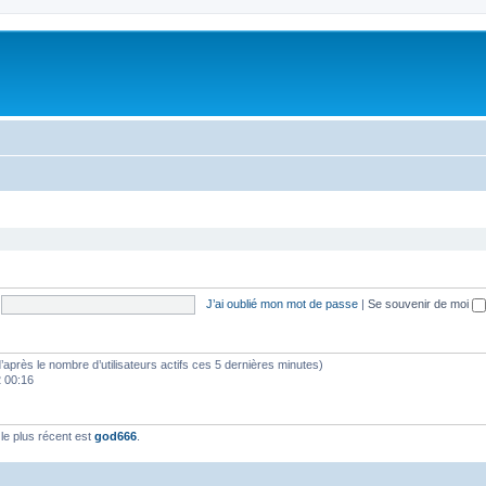
J’ai oublié mon mot de passe
|
Se souvenir de moi
 (d’après le nombre d’utilisateurs actifs ces 5 dernières minutes)
2 00:16
e plus récent est
god666
.