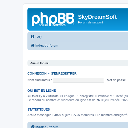
SkyDreamSoft
Forum de support
FAQ
Index du forum
Aucun forum.
CONNEXION
•
S’ENREGISTRER
Nom d’utilisateur :
Mot de passe :
QUI EST EN LIGNE
Au total il y a
2
utilisateurs en ligne : 1 enregistré, 0 invisible et 1 invité 
Le record du nombre d’utilisateurs en ligne est de
76
, le jeu. 29 déc. 202
STATISTIQUES
27462
messages •
3920
sujets •
7726
membres • Le membre enregistré l
Index du forum