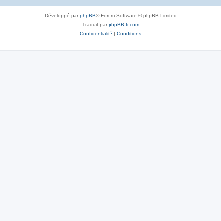
Développé par
phpBB
® Forum Software © phpBB Limited
Traduit par
phpBB-fr.com
Confidentialité
|
Conditions