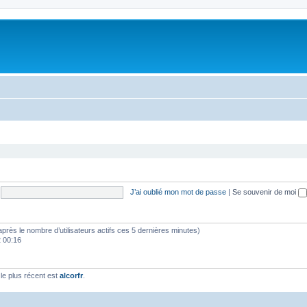
J’ai oublié mon mot de passe
|
Se souvenir de moi
(d’après le nombre d’utilisateurs actifs ces 5 dernières minutes)
2 00:16
e plus récent est
alcorfr
.