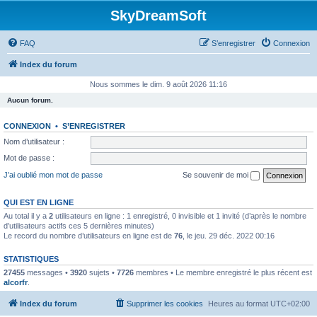
SkyDreamSoft
FAQ
S’enregistrer
Connexion
Index du forum
Nous sommes le dim. 9 août 2026 11:16
Aucun forum.
CONNEXION
•
S’ENREGISTRER
Nom d’utilisateur :
Mot de passe :
J’ai oublié mon mot de passe
Se souvenir de moi
QUI EST EN LIGNE
Au total il y a
2
utilisateurs en ligne : 1 enregistré, 0 invisible et 1 invité (d’après le nombre
d’utilisateurs actifs ces 5 dernières minutes)
Le record du nombre d’utilisateurs en ligne est de
76
, le jeu. 29 déc. 2022 00:16
STATISTIQUES
27455
messages •
3920
sujets •
7726
membres • Le membre enregistré le plus récent est
alcorfr
.
Index du forum
Supprimer les cookies
Heures au format
UTC+02:00