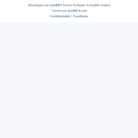
Développé par
phpBB
® Forum Software © phpBB Limited
Traduit par
phpBB-fr.com
Confidentialité
|
Conditions