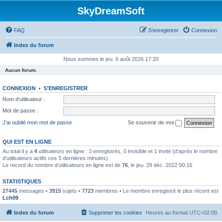
SkyDreamSoft
FAQ
S’enregistrer
Connexion
Index du forum
Nous sommes le jeu. 6 août 2026 17:20
Aucun forum.
CONNEXION
•
S’ENREGISTRER
Nom d’utilisateur :
Mot de passe :
J’ai oublié mon mot de passe
Se souvenir de moi
QUI EST EN LIGNE
Au total il y a
4
utilisateurs en ligne : 3 enregistrés, 0 invisible et 1 invité (d’après le nombre
d’utilisateurs actifs ces 5 dernières minutes)
Le record du nombre d’utilisateurs en ligne est de
76
, le jeu. 29 déc. 2022 00:16
STATISTIQUES
27445
messages •
3915
sujets •
7723
membres • Le membre enregistré le plus récent est
Lch09
.
Index du forum
Supprimer les cookies
Heures au format
UTC+02:00