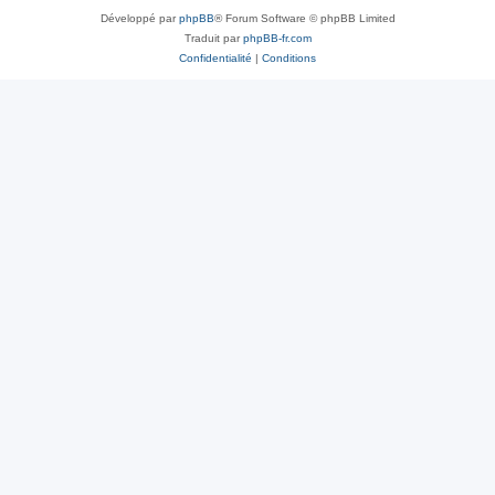
Développé par
phpBB
® Forum Software © phpBB Limited
Traduit par
phpBB-fr.com
Confidentialité
|
Conditions