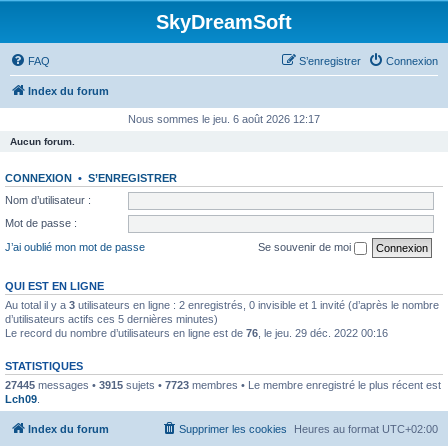
SkyDreamSoft
FAQ
S’enregistrer
Connexion
Index du forum
Nous sommes le jeu. 6 août 2026 12:17
Aucun forum.
CONNEXION
•
S’ENREGISTRER
Nom d’utilisateur :
Mot de passe :
J’ai oublié mon mot de passe
Se souvenir de moi
QUI EST EN LIGNE
Au total il y a
3
utilisateurs en ligne : 2 enregistrés, 0 invisible et 1 invité (d’après le nombre
d’utilisateurs actifs ces 5 dernières minutes)
Le record du nombre d’utilisateurs en ligne est de
76
, le jeu. 29 déc. 2022 00:16
STATISTIQUES
27445
messages •
3915
sujets •
7723
membres • Le membre enregistré le plus récent est
Lch09
.
Index du forum
Supprimer les cookies
Heures au format
UTC+02:00