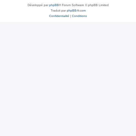
Développé par
phpBB
® Forum Software © phpBB Limited
Traduit par
phpBB-fr.com
Confidentialité
|
Conditions