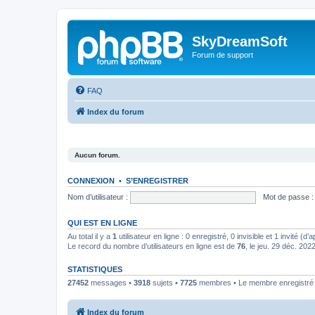
SkyDreamSoft
Forum de support
FAQ
Index du forum
Aucun forum.
CONNEXION
•
S’ENREGISTRER
Nom d’utilisateur :
Mot de passe :
QUI EST EN LIGNE
Au total il y a
1
utilisateur en ligne : 0 enregistré, 0 invisible et 1 invité (
Le record du nombre d’utilisateurs en ligne est de
76
, le jeu. 29 déc. 202
STATISTIQUES
27452
messages •
3918
sujets •
7725
membres • Le membre enregistré l
Index du forum