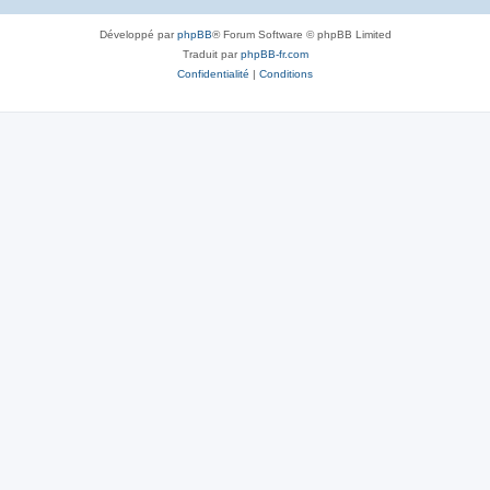
Développé par
phpBB
® Forum Software © phpBB Limited
Traduit par
phpBB-fr.com
Confidentialité
|
Conditions