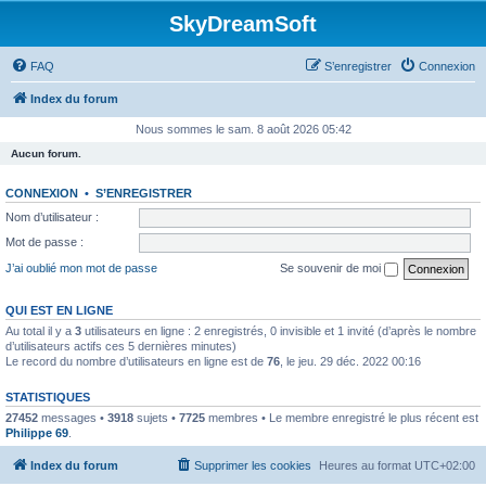
SkyDreamSoft
FAQ
S’enregistrer
Connexion
Index du forum
Nous sommes le sam. 8 août 2026 05:42
Aucun forum.
CONNEXION
•
S’ENREGISTRER
Nom d’utilisateur :
Mot de passe :
J’ai oublié mon mot de passe
Se souvenir de moi
QUI EST EN LIGNE
Au total il y a
3
utilisateurs en ligne : 2 enregistrés, 0 invisible et 1 invité (d’après le nombre
d’utilisateurs actifs ces 5 dernières minutes)
Le record du nombre d’utilisateurs en ligne est de
76
, le jeu. 29 déc. 2022 00:16
STATISTIQUES
27452
messages •
3918
sujets •
7725
membres • Le membre enregistré le plus récent est
Philippe 69
.
Index du forum
Supprimer les cookies
Heures au format
UTC+02:00