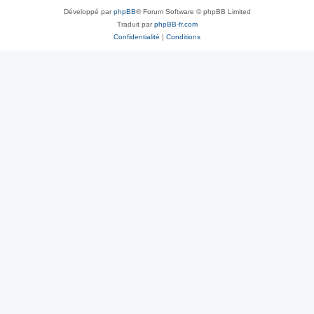
Développé par
phpBB
® Forum Software © phpBB Limited
Traduit par
phpBB-fr.com
Confidentialité
|
Conditions