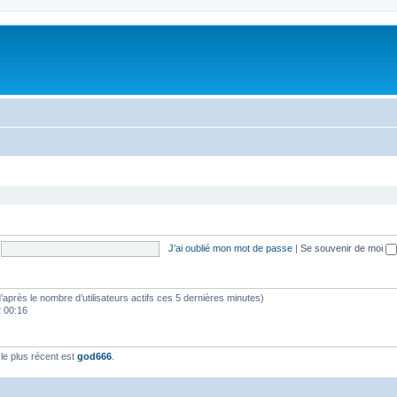
J’ai oublié mon mot de passe
|
Se souvenir de moi
 (d’après le nombre d’utilisateurs actifs ces 5 dernières minutes)
2 00:16
e plus récent est
god666
.