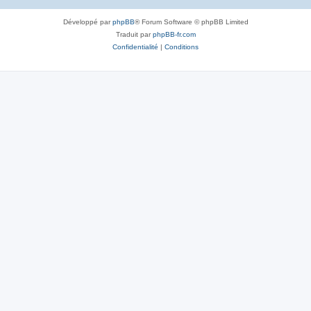
Développé par
phpBB
® Forum Software © phpBB Limited
Traduit par
phpBB-fr.com
Confidentialité
|
Conditions