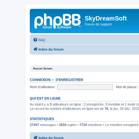
SkyDreamSoft
Forum de support
FAQ
Index du forum
Aucun forum.
CONNEXION
•
S’ENREGISTRER
Nom d’utilisateur :
Mot de passe :
QUI EST EN LIGNE
Au total il y a
3
utilisateurs en ligne : 2 enregistrés, 0 invisible et 1 invité
Le record du nombre d’utilisateurs en ligne est de
76
, le jeu. 29 déc. 202
STATISTIQUES
27447
messages •
3916
sujets •
7724
membres • Le membre enregistré l
Index du forum