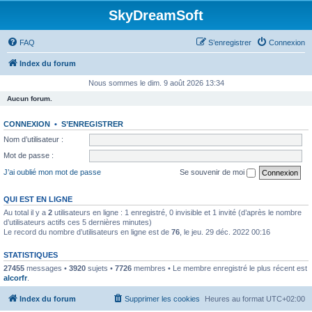
SkyDreamSoft
FAQ
S’enregistrer
Connexion
Index du forum
Nous sommes le dim. 9 août 2026 13:34
Aucun forum.
CONNEXION
•
S’ENREGISTRER
Nom d’utilisateur :
Mot de passe :
J’ai oublié mon mot de passe
Se souvenir de moi
QUI EST EN LIGNE
Au total il y a
2
utilisateurs en ligne : 1 enregistré, 0 invisible et 1 invité (d’après le nombre
d’utilisateurs actifs ces 5 dernières minutes)
Le record du nombre d’utilisateurs en ligne est de
76
, le jeu. 29 déc. 2022 00:16
STATISTIQUES
27455
messages •
3920
sujets •
7726
membres • Le membre enregistré le plus récent est
alcorfr
.
Index du forum
Supprimer les cookies
Heures au format
UTC+02:00