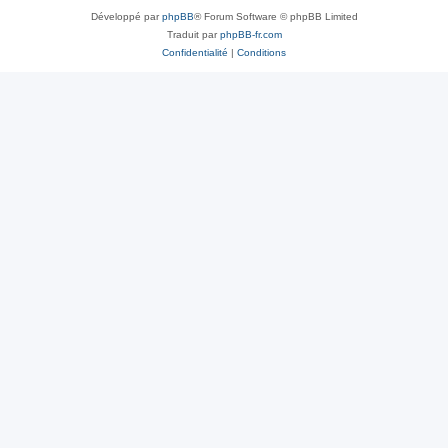
Développé par
phpBB
® Forum Software © phpBB Limited
Traduit par
phpBB-fr.com
Confidentialité
|
Conditions