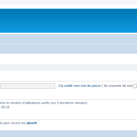
J’ai oublié mon mot de passe
|
Se souvenir de moi
d’après le nombre d’utilisateurs actifs ces 5 dernières minutes)
2 00:16
e plus récent est
alcorfr
.