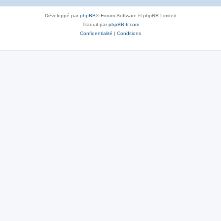
Développé par
phpBB
® Forum Software © phpBB Limited
Traduit par
phpBB-fr.com
Confidentialité
|
Conditions