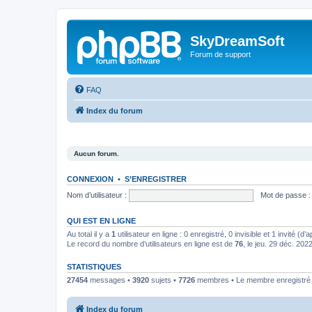
SkyDreamSoft
Forum de support
FAQ
Index du forum
Aucun forum.
CONNEXION
•
S’ENREGISTRER
Nom d’utilisateur :
Mot de passe :
QUI EST EN LIGNE
Au total il y a
1
utilisateur en ligne : 0 enregistré, 0 invisible et 1 invité (
Le record du nombre d’utilisateurs en ligne est de
76
, le jeu. 29 déc. 202
STATISTIQUES
27454
messages •
3920
sujets •
7726
membres • Le membre enregistré l
Index du forum