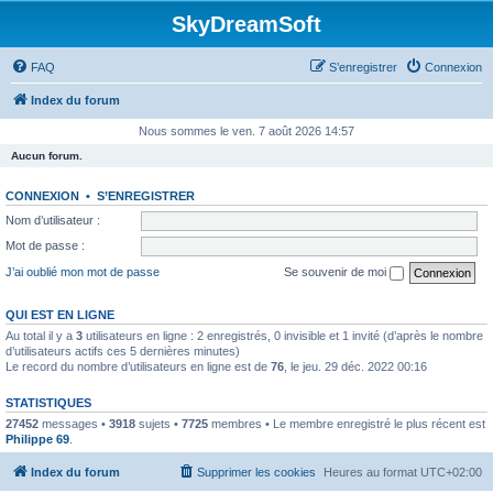
SkyDreamSoft
FAQ
S’enregistrer
Connexion
Index du forum
Nous sommes le ven. 7 août 2026 14:57
Aucun forum.
CONNEXION
•
S’ENREGISTRER
Nom d’utilisateur :
Mot de passe :
J’ai oublié mon mot de passe
Se souvenir de moi
QUI EST EN LIGNE
Au total il y a
3
utilisateurs en ligne : 2 enregistrés, 0 invisible et 1 invité (d’après le nombre
d’utilisateurs actifs ces 5 dernières minutes)
Le record du nombre d’utilisateurs en ligne est de
76
, le jeu. 29 déc. 2022 00:16
STATISTIQUES
27452
messages •
3918
sujets •
7725
membres • Le membre enregistré le plus récent est
Philippe 69
.
Index du forum
Supprimer les cookies
Heures au format
UTC+02:00