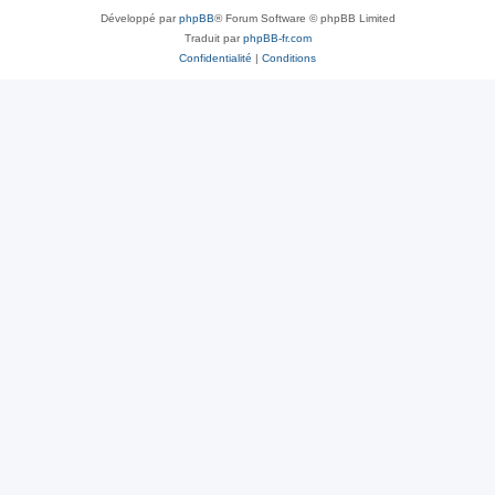
Développé par
phpBB
® Forum Software © phpBB Limited
Traduit par
phpBB-fr.com
Confidentialité
|
Conditions