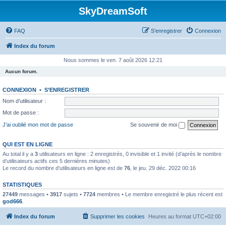
SkyDreamSoft
FAQ
S’enregistrer
Connexion
Index du forum
Nous sommes le ven. 7 août 2026 12:21
Aucun forum.
CONNEXION
•
S’ENREGISTRER
Nom d’utilisateur :
Mot de passe :
J’ai oublié mon mot de passe
Se souvenir de moi
QUI EST EN LIGNE
Au total il y a
3
utilisateurs en ligne : 2 enregistrés, 0 invisible et 1 invité (d’après le nombre
d’utilisateurs actifs ces 5 dernières minutes)
Le record du nombre d’utilisateurs en ligne est de
76
, le jeu. 29 déc. 2022 00:16
STATISTIQUES
27449
messages •
3917
sujets •
7724
membres • Le membre enregistré le plus récent est
god666
.
Index du forum
Supprimer les cookies
Heures au format
UTC+02:00