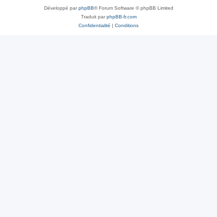
Développé par
phpBB
® Forum Software © phpBB Limited
Traduit par
phpBB-fr.com
Confidentialité
|
Conditions