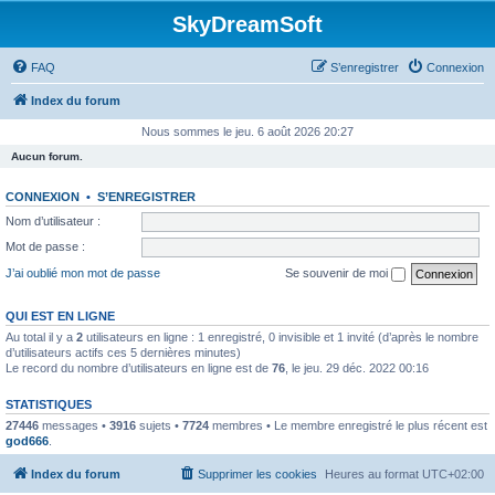
SkyDreamSoft
FAQ
S’enregistrer
Connexion
Index du forum
Nous sommes le jeu. 6 août 2026 20:27
Aucun forum.
CONNEXION
•
S’ENREGISTRER
Nom d’utilisateur :
Mot de passe :
J’ai oublié mon mot de passe
Se souvenir de moi
QUI EST EN LIGNE
Au total il y a
2
utilisateurs en ligne : 1 enregistré, 0 invisible et 1 invité (d’après le nombre
d’utilisateurs actifs ces 5 dernières minutes)
Le record du nombre d’utilisateurs en ligne est de
76
, le jeu. 29 déc. 2022 00:16
STATISTIQUES
27446
messages •
3916
sujets •
7724
membres • Le membre enregistré le plus récent est
god666
.
Index du forum
Supprimer les cookies
Heures au format
UTC+02:00