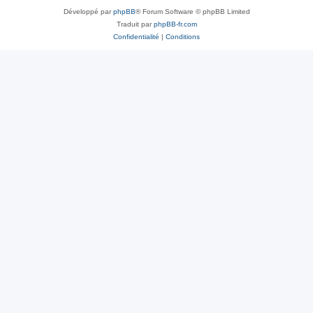
Développé par
phpBB
® Forum Software © phpBB Limited
Traduit par
phpBB-fr.com
Confidentialité
|
Conditions