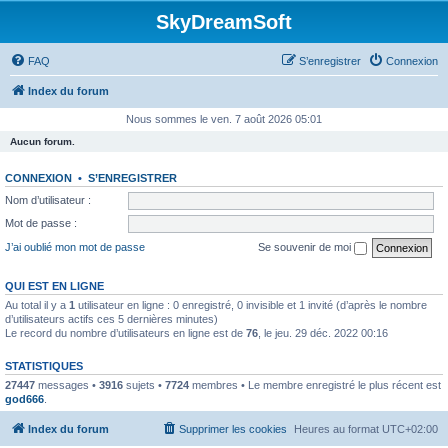
SkyDreamSoft
FAQ
S’enregistrer
Connexion
Index du forum
Nous sommes le ven. 7 août 2026 05:01
Aucun forum.
CONNEXION
•
S’ENREGISTRER
Nom d’utilisateur :
Mot de passe :
J’ai oublié mon mot de passe
Se souvenir de moi
QUI EST EN LIGNE
Au total il y a
1
utilisateur en ligne : 0 enregistré, 0 invisible et 1 invité (d’après le nombre
d’utilisateurs actifs ces 5 dernières minutes)
Le record du nombre d’utilisateurs en ligne est de
76
, le jeu. 29 déc. 2022 00:16
STATISTIQUES
27447
messages •
3916
sujets •
7724
membres • Le membre enregistré le plus récent est
god666
.
Index du forum
Supprimer les cookies
Heures au format
UTC+02:00