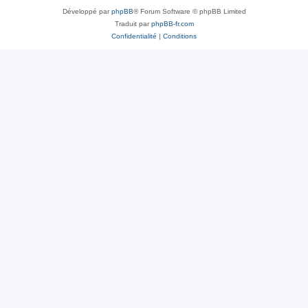
Développé par
phpBB
® Forum Software © phpBB Limited
Traduit par
phpBB-fr.com
Confidentialité
|
Conditions