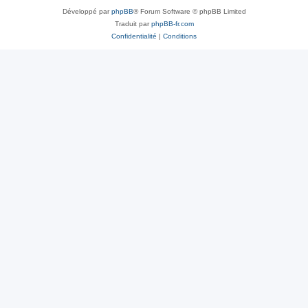
Développé par
phpBB
® Forum Software © phpBB Limited
Traduit par
phpBB-fr.com
Confidentialité
|
Conditions