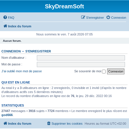
SkyDreamSoft
FAQ
S’enregistrer
Connexion
Index du forum
Nous sommes le ven. 7 août 2026 07:05
Aucun forum.
CONNEXION
•
S’ENREGISTRER
Nom d’utilisateur :
Mot de passe :
J’ai oublié mon mot de passe
Se souvenir de moi
QUI EST EN LIGNE
Au total il y a
3
utilisateurs en ligne : 2 enregistrés, 0 invisible et 1 invité (d’après le nombre
d’utilisateurs actifs ces 5 dernières minutes)
Le record du nombre d’utilisateurs en ligne est de
76
, le jeu. 29 déc. 2022 00:16
STATISTIQUES
27447
messages •
3916
sujets •
7724
membres • Le membre enregistré le plus récent est
god666
.
Index du forum
Supprimer les cookies
Heures au format
UTC+02:00