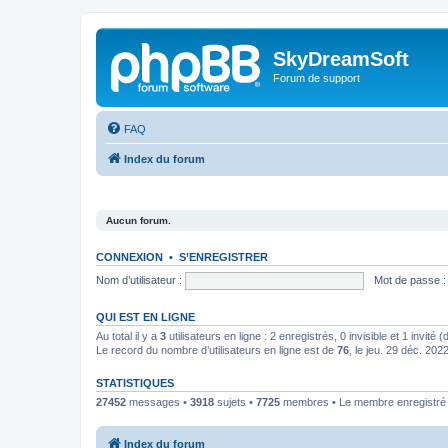
SkyDreamSoft
Forum de support
FAQ
Index du forum
Aucun forum.
CONNEXION
•
S’ENREGISTRER
Nom d’utilisateur :
Mot de passe :
QUI EST EN LIGNE
Au total il y a
3
utilisateurs en ligne : 2 enregistrés, 0 invisible et 1 invité
Le record du nombre d’utilisateurs en ligne est de
76
, le jeu. 29 déc. 202
STATISTIQUES
27452
messages •
3918
sujets •
7725
membres • Le membre enregistré l
Index du forum