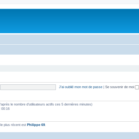
J’ai oublié mon mot de passe
|
Se souvenir de moi
 (d’après le nombre d’utilisateurs actifs ces 5 dernières minutes)
2 00:16
e plus récent est
Philippe 69
.