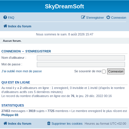
SkyDreamSoft
FAQ
S’enregistrer
Connexion
Index du forum
Nous sommes le sam. 8 août 2026 15:47
Aucun forum.
CONNEXION
•
S’ENREGISTRER
Nom d’utilisateur :
Mot de passe :
J’ai oublié mon mot de passe
Se souvenir de moi
QUI EST EN LIGNE
Au total il y a
2
utilisateurs en ligne : 1 enregistré, 0 invisible et 1 invité (d’après le nombre
d’utilisateurs actifs ces 5 dernières minutes)
Le record du nombre d’utilisateurs en ligne est de
76
, le jeu. 29 déc. 2022 00:16
STATISTIQUES
27453
messages •
3919
sujets •
7725
membres • Le membre enregistré le plus récent est
Philippe 69
.
Index du forum
Supprimer les cookies
Heures au format
UTC+02:00