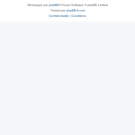
Développé par
phpBB
® Forum Software © phpBB Limited
Traduit par
phpBB-fr.com
Confidentialité
|
Conditions