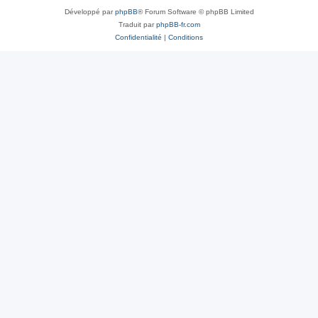
Développé par
phpBB
® Forum Software © phpBB Limited
Traduit par
phpBB-fr.com
Confidentialité
|
Conditions