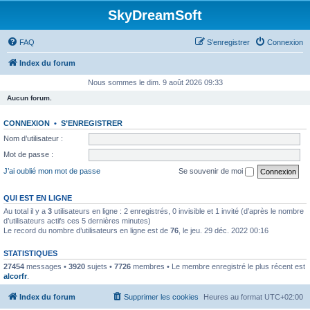
SkyDreamSoft
FAQ
S’enregistrer
Connexion
Index du forum
Nous sommes le dim. 9 août 2026 09:33
Aucun forum.
CONNEXION
•
S’ENREGISTRER
Nom d’utilisateur :
Mot de passe :
J’ai oublié mon mot de passe
Se souvenir de moi
QUI EST EN LIGNE
Au total il y a
3
utilisateurs en ligne : 2 enregistrés, 0 invisible et 1 invité (d’après le nombre
d’utilisateurs actifs ces 5 dernières minutes)
Le record du nombre d’utilisateurs en ligne est de
76
, le jeu. 29 déc. 2022 00:16
STATISTIQUES
27454
messages •
3920
sujets •
7726
membres • Le membre enregistré le plus récent est
alcorfr
.
Index du forum
Supprimer les cookies
Heures au format
UTC+02:00