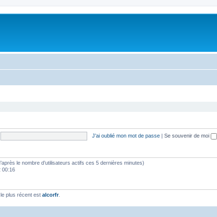
J’ai oublié mon mot de passe
|
Se souvenir de moi
 (d’après le nombre d’utilisateurs actifs ces 5 dernières minutes)
2 00:16
e plus récent est
alcorfr
.