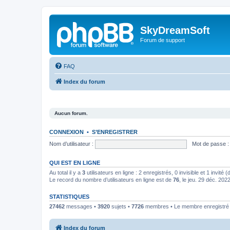
SkyDreamSoft
Forum de support
FAQ
Index du forum
Aucun forum.
CONNEXION
•
S’ENREGISTRER
Nom d’utilisateur :
Mot de passe :
QUI EST EN LIGNE
Au total il y a
3
utilisateurs en ligne : 2 enregistrés, 0 invisible et 1 invité
Le record du nombre d’utilisateurs en ligne est de
76
, le jeu. 29 déc. 202
STATISTIQUES
27462
messages •
3920
sujets •
7726
membres • Le membre enregistré l
Index du forum