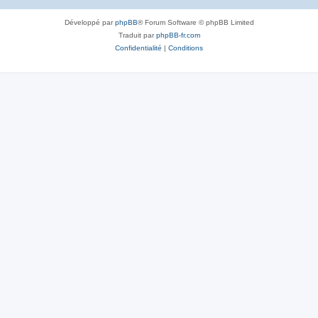
Développé par
phpBB
® Forum Software © phpBB Limited
Traduit par
phpBB-fr.com
Confidentialité
|
Conditions