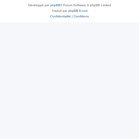
Développé par
phpBB
® Forum Software © phpBB Limited
Traduit par
phpBB-fr.com
Confidentialité
|
Conditions