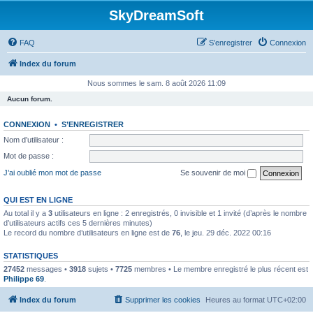
SkyDreamSoft
FAQ
S’enregistrer
Connexion
Index du forum
Nous sommes le sam. 8 août 2026 11:09
Aucun forum.
CONNEXION
•
S’ENREGISTRER
Nom d’utilisateur :
Mot de passe :
J’ai oublié mon mot de passe
Se souvenir de moi
QUI EST EN LIGNE
Au total il y a
3
utilisateurs en ligne : 2 enregistrés, 0 invisible et 1 invité (d’après le nombre
d’utilisateurs actifs ces 5 dernières minutes)
Le record du nombre d’utilisateurs en ligne est de
76
, le jeu. 29 déc. 2022 00:16
STATISTIQUES
27452
messages •
3918
sujets •
7725
membres • Le membre enregistré le plus récent est
Philippe 69
.
Index du forum
Supprimer les cookies
Heures au format
UTC+02:00