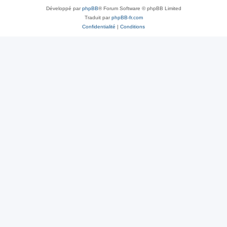
Développé par
phpBB
® Forum Software © phpBB Limited
Traduit par
phpBB-fr.com
Confidentialité
|
Conditions