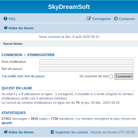
SkyDreamSoft
FAQ
S’enregistrer
Connexion
Index du forum
Nous sommes le dim. 9 août 2026 05:31
Aucun forum.
CONNEXION
•
S’ENREGISTRER
Nom d’utilisateur :
Mot de passe :
J’ai oublié mon mot de passe
Se souvenir de moi
QUI EST EN LIGNE
Au total il y a
2
utilisateurs en ligne : 1 enregistré, 0 invisible et 1 invité (d’après le nombre
d’utilisateurs actifs ces 5 dernières minutes)
Le record du nombre d’utilisateurs en ligne est de
76
, le jeu. 29 déc. 2022 00:16
STATISTIQUES
27453
messages •
3919
sujets •
7726
membres • Le membre enregistré le plus récent est
alcorfr
.
Index du forum
Supprimer les cookies
Heures au format
UTC+02:00