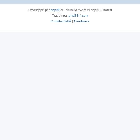
Développé par
phpBB
® Forum Software © phpBB Limited
Traduit par
phpBB-fr.com
Confidentialité
|
Conditions