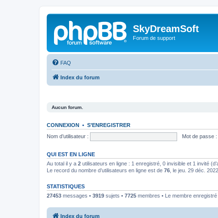
SkyDreamSoft
Forum de support
FAQ
Index du forum
Aucun forum.
CONNEXION
•
S’ENREGISTRER
Nom d’utilisateur :
Mot de passe :
QUI EST EN LIGNE
Au total il y a
2
utilisateurs en ligne : 1 enregistré, 0 invisible et 1 invité 
Le record du nombre d’utilisateurs en ligne est de
76
, le jeu. 29 déc. 202
STATISTIQUES
27453
messages •
3919
sujets •
7725
membres • Le membre enregistré l
Index du forum