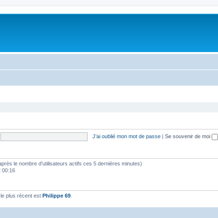
J’ai oublié mon mot de passe
|
Se souvenir de moi
(d’après le nombre d’utilisateurs actifs ces 5 dernières minutes)
2 00:16
e plus récent est
Philippe 69
.