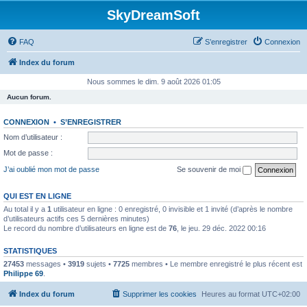
SkyDreamSoft
FAQ
S’enregistrer
Connexion
Index du forum
Nous sommes le dim. 9 août 2026 01:05
Aucun forum.
CONNEXION
•
S’ENREGISTRER
Nom d’utilisateur :
Mot de passe :
J’ai oublié mon mot de passe
Se souvenir de moi
QUI EST EN LIGNE
Au total il y a
1
utilisateur en ligne : 0 enregistré, 0 invisible et 1 invité (d’après le nombre
d’utilisateurs actifs ces 5 dernières minutes)
Le record du nombre d’utilisateurs en ligne est de
76
, le jeu. 29 déc. 2022 00:16
STATISTIQUES
27453
messages •
3919
sujets •
7725
membres • Le membre enregistré le plus récent est
Philippe 69
.
Index du forum
Supprimer les cookies
Heures au format
UTC+02:00