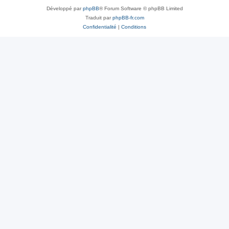
Développé par
phpBB
® Forum Software © phpBB Limited
Traduit par
phpBB-fr.com
Confidentialité
|
Conditions