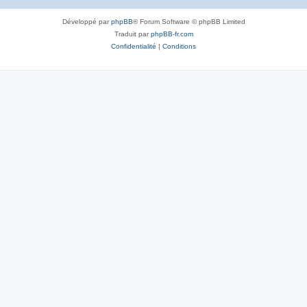
Développé par
phpBB
® Forum Software © phpBB Limited
Traduit par
phpBB-fr.com
Confidentialité
|
Conditions