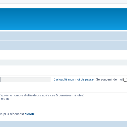
J’ai oublié mon mot de passe
|
Se souvenir de moi
 (d’après le nombre d’utilisateurs actifs ces 5 dernières minutes)
2 00:16
e plus récent est
alcorfr
.