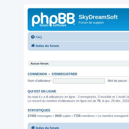
SkyDreamSoft
Forum de support
FAQ
Index du forum
Aucun forum.
CONNEXION
•
S’ENREGISTRER
Nom d’utilisateur :
Mot de passe :
QUI EST EN LIGNE
Au total il y a
4
utilisateurs en ligne : 3 enregistrés, 0 invisible et 1 invité
Le record du nombre d’utilisateurs en ligne est de
76
, le jeu. 29 déc. 202
STATISTIQUES
27455
messages •
3920
sujets •
7726
membres • Le membre enregistré l
Index du forum