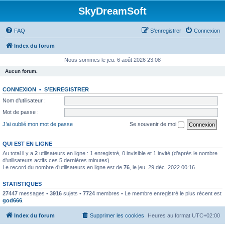
SkyDreamSoft
FAQ
S’enregistrer
Connexion
Index du forum
Nous sommes le jeu. 6 août 2026 23:08
Aucun forum.
CONNEXION
•
S’ENREGISTRER
Nom d’utilisateur :
Mot de passe :
J’ai oublié mon mot de passe
Se souvenir de moi
QUI EST EN LIGNE
Au total il y a
2
utilisateurs en ligne : 1 enregistré, 0 invisible et 1 invité (d’après le nombre
d’utilisateurs actifs ces 5 dernières minutes)
Le record du nombre d’utilisateurs en ligne est de
76
, le jeu. 29 déc. 2022 00:16
STATISTIQUES
27447
messages •
3916
sujets •
7724
membres • Le membre enregistré le plus récent est
god666
.
Index du forum
Supprimer les cookies
Heures au format
UTC+02:00