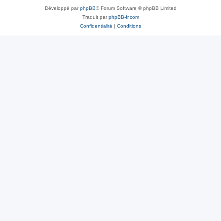
Développé par
phpBB
® Forum Software © phpBB Limited
Traduit par
phpBB-fr.com
Confidentialité
|
Conditions