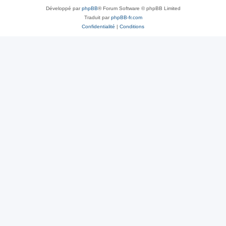
Développé par
phpBB
® Forum Software © phpBB Limited
Traduit par
phpBB-fr.com
Confidentialité
|
Conditions