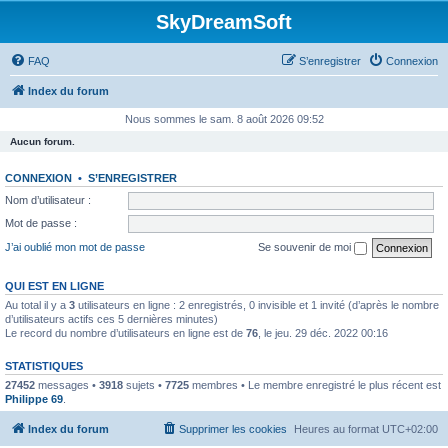
SkyDreamSoft
FAQ
S’enregistrer
Connexion
Index du forum
Nous sommes le sam. 8 août 2026 09:52
Aucun forum.
CONNEXION
•
S’ENREGISTRER
Nom d’utilisateur :
Mot de passe :
J’ai oublié mon mot de passe
Se souvenir de moi
QUI EST EN LIGNE
Au total il y a
3
utilisateurs en ligne : 2 enregistrés, 0 invisible et 1 invité (d’après le nombre
d’utilisateurs actifs ces 5 dernières minutes)
Le record du nombre d’utilisateurs en ligne est de
76
, le jeu. 29 déc. 2022 00:16
STATISTIQUES
27452
messages •
3918
sujets •
7725
membres • Le membre enregistré le plus récent est
Philippe 69
.
Index du forum
Supprimer les cookies
Heures au format
UTC+02:00