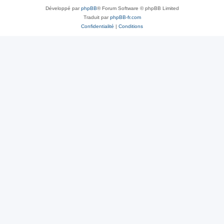
Développé par
phpBB
® Forum Software © phpBB Limited
Traduit par
phpBB-fr.com
Confidentialité
|
Conditions