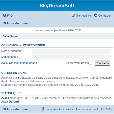
SkyDreamSoft
FAQ
S’enregistrer
Connexion
Index du forum
Nous sommes le jeu. 6 août 2026 07:50
Aucun forum.
CONNEXION
•
S’ENREGISTRER
Nom d’utilisateur :
Mot de passe :
J’ai oublié mon mot de passe
Se souvenir de moi
QUI EST EN LIGNE
Au total il y a
3
utilisateurs en ligne : 2 enregistrés, 0 invisible et 1 invité (d’après le nombre
d’utilisateurs actifs ces 5 dernières minutes)
Le record du nombre d’utilisateurs en ligne est de
76
, le jeu. 29 déc. 2022 00:16
STATISTIQUES
27444
messages •
3915
sujets •
7722
membres • Le membre enregistré le plus récent est
Alain Durand
.
Index du forum
Supprimer les cookies
Heures au format
UTC+02:00