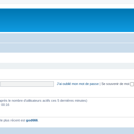
J’ai oublié mon mot de passe
|
Se souvenir de moi
(d’après le nombre d’utilisateurs actifs ces 5 dernières minutes)
2 00:16
e plus récent est
god666
.