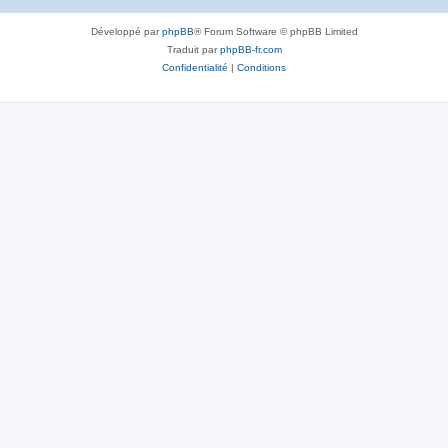
Développé par
phpBB
® Forum Software © phpBB Limited
Traduit par
phpBB-fr.com
Confidentialité
|
Conditions