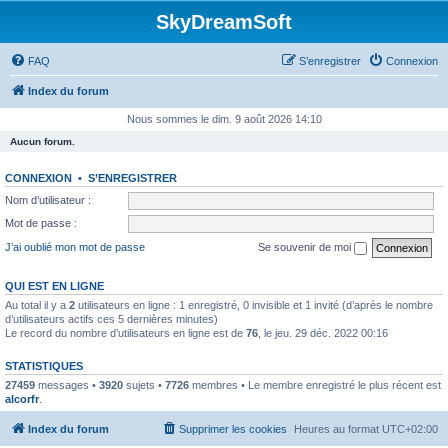
SkyDreamSoft
FAQ
S’enregistrer
Connexion
Index du forum
Nous sommes le dim. 9 août 2026 14:10
Aucun forum.
CONNEXION
•
S’ENREGISTRER
Nom d’utilisateur :
Mot de passe :
J’ai oublié mon mot de passe
Se souvenir de moi
QUI EST EN LIGNE
Au total il y a
2
utilisateurs en ligne : 1 enregistré, 0 invisible et 1 invité (d’après le nombre
d’utilisateurs actifs ces 5 dernières minutes)
Le record du nombre d’utilisateurs en ligne est de
76
, le jeu. 29 déc. 2022 00:16
STATISTIQUES
27459
messages •
3920
sujets •
7726
membres • Le membre enregistré le plus récent est
alcorfr
.
Index du forum
Supprimer les cookies
Heures au format
UTC+02:00