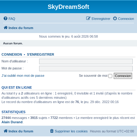
SkyDreamSoft
FAQ
S’enregistrer
Connexion
Index du forum
Nous sommes le jeu. 6 août 2026 06:58
Aucun forum.
CONNEXION
•
S’ENREGISTRER
Nom d’utilisateur :
Mot de passe :
J’ai oublié mon mot de passe
Se souvenir de moi
QUI EST EN LIGNE
Au total il y a
2
utilisateurs en ligne : 1 enregistré, 0 invisible et 1 invité (d’après le nombre
d’utilisateurs actifs ces 5 dernières minutes)
Le record du nombre d’utilisateurs en ligne est de
76
, le jeu. 29 déc. 2022 00:16
STATISTIQUES
27444
messages •
3915
sujets •
7722
membres • Le membre enregistré le plus récent est
Alain Durand
.
Index du forum
Supprimer les cookies
Heures au format
UTC+02:00