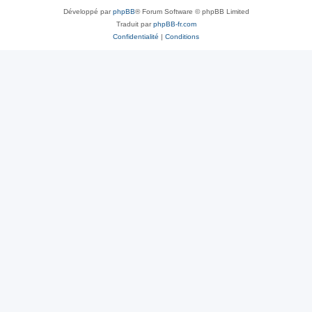
Développé par
phpBB
® Forum Software © phpBB Limited
Traduit par
phpBB-fr.com
Confidentialité
|
Conditions