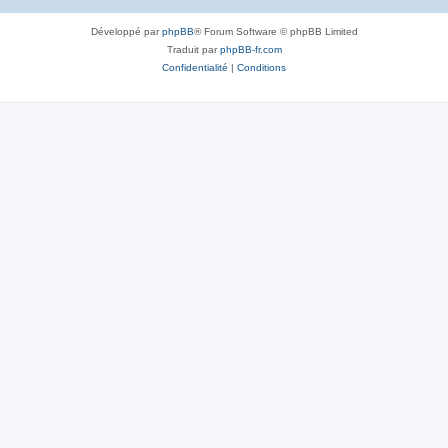
Développé par
phpBB
® Forum Software © phpBB Limited
Traduit par
phpBB-fr.com
Confidentialité
|
Conditions