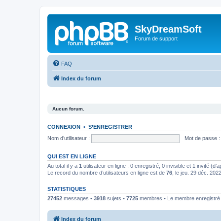
SkyDreamSoft
Forum de support
FAQ
Index du forum
Aucun forum.
CONNEXION
•
S’ENREGISTRER
Nom d’utilisateur :
Mot de passe :
QUI EST EN LIGNE
Au total il y a
1
utilisateur en ligne : 0 enregistré, 0 invisible et 1 invité (
Le record du nombre d’utilisateurs en ligne est de
76
, le jeu. 29 déc. 202
STATISTIQUES
27452
messages •
3918
sujets •
7725
membres • Le membre enregistré l
Index du forum