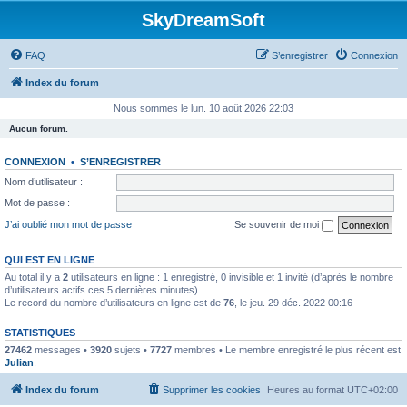
SkyDreamSoft
FAQ
S’enregistrer
Connexion
Index du forum
Nous sommes le lun. 10 août 2026 22:03
Aucun forum.
CONNEXION
•
S’ENREGISTRER
Nom d’utilisateur :
Mot de passe :
J’ai oublié mon mot de passe
Se souvenir de moi
QUI EST EN LIGNE
Au total il y a
2
utilisateurs en ligne : 1 enregistré, 0 invisible et 1 invité (d’après le nombre
d’utilisateurs actifs ces 5 dernières minutes)
Le record du nombre d’utilisateurs en ligne est de
76
, le jeu. 29 déc. 2022 00:16
STATISTIQUES
27462
messages •
3920
sujets •
7727
membres • Le membre enregistré le plus récent est
Julian
.
Index du forum
Supprimer les cookies
Heures au format
UTC+02:00