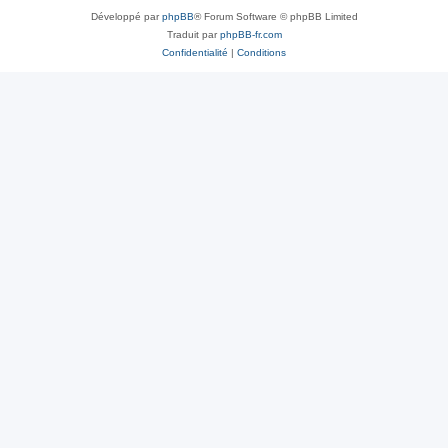
Développé par
phpBB
® Forum Software © phpBB Limited
Traduit par
phpBB-fr.com
Confidentialité
|
Conditions