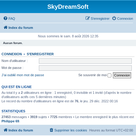
SkyDreamSoft
FAQ
S’enregistrer
Connexion
Index du forum
Nous sommes le sam. 8 août 2026 12:35
Aucun forum.
CONNEXION
•
S’ENREGISTRER
Nom d’utilisateur :
Mot de passe :
J’ai oublié mon mot de passe
Se souvenir de moi
QUI EST EN LIGNE
Au total il y a
2
utilisateurs en ligne : 1 enregistré, 0 invisible et 1 invité (d’après le nombre
d’utilisateurs actifs ces 5 dernières minutes)
Le record du nombre d’utilisateurs en ligne est de
76
, le jeu. 29 déc. 2022 00:16
STATISTIQUES
27453
messages •
3919
sujets •
7725
membres • Le membre enregistré le plus récent est
Philippe 69
.
Index du forum
Supprimer les cookies
Heures au format
UTC+02:00