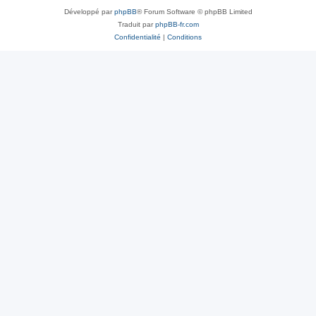
Développé par
phpBB
® Forum Software © phpBB Limited
Traduit par
phpBB-fr.com
Confidentialité
|
Conditions