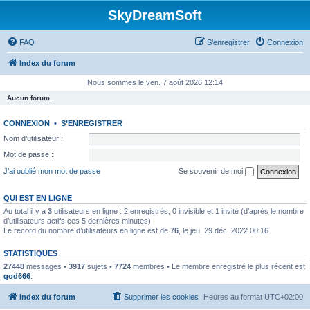
SkyDreamSoft
FAQ
S’enregistrer
Connexion
Index du forum
Nous sommes le ven. 7 août 2026 12:14
Aucun forum.
CONNEXION
•
S’ENREGISTRER
Nom d’utilisateur :
Mot de passe :
J’ai oublié mon mot de passe
Se souvenir de moi
QUI EST EN LIGNE
Au total il y a
3
utilisateurs en ligne : 2 enregistrés, 0 invisible et 1 invité (d’après le nombre
d’utilisateurs actifs ces 5 dernières minutes)
Le record du nombre d’utilisateurs en ligne est de
76
, le jeu. 29 déc. 2022 00:16
STATISTIQUES
27448
messages •
3917
sujets •
7724
membres • Le membre enregistré le plus récent est
god666
.
Index du forum
Supprimer les cookies
Heures au format
UTC+02:00