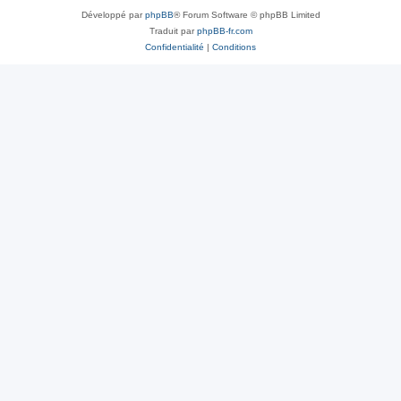
Développé par
phpBB
® Forum Software © phpBB Limited
Traduit par
phpBB-fr.com
Confidentialité
|
Conditions