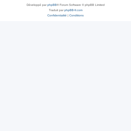
Développé par
phpBB
® Forum Software © phpBB Limited
Traduit par
phpBB-fr.com
Confidentialité
|
Conditions