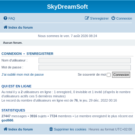
SkyDreamSoft
FAQ
S’enregistrer
Connexion
Index du forum
Nous sommes le ven. 7 août 2026 08:24
Aucun forum.
CONNEXION
•
S’ENREGISTRER
Nom d’utilisateur :
Mot de passe :
J’ai oublié mon mot de passe
Se souvenir de moi
QUI EST EN LIGNE
Au total il y a
2
utilisateurs en ligne : 1 enregistré, 0 invisible et 1 invité (d’après le nombre
d’utilisateurs actifs ces 5 dernières minutes)
Le record du nombre d’utilisateurs en ligne est de
76
, le jeu. 29 déc. 2022 00:16
STATISTIQUES
27447
messages •
3916
sujets •
7724
membres • Le membre enregistré le plus récent est
god666
.
Index du forum
Supprimer les cookies
Heures au format
UTC+02:00