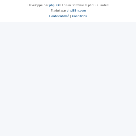
Développé par
phpBB
® Forum Software © phpBB Limited
Traduit par
phpBB-fr.com
Confidentialité
|
Conditions