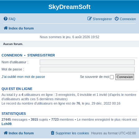
SkyDreamSoft
FAQ
S’enregistrer
Connexion
Index du forum
Nous sommes le jeu. 6 août 2026 19:52
Aucun forum.
CONNEXION
•
S’ENREGISTRER
Nom d’utilisateur :
Mot de passe :
J’ai oublié mon mot de passe
Se souvenir de moi
QUI EST EN LIGNE
Au total il y a
4
utilisateurs en ligne : 3 enregistrés, 0 invisible et 1 invité (d’après le nombre
d’utilisateurs actifs ces 5 dernières minutes)
Le record du nombre d’utilisateurs en ligne est de
76
, le jeu. 29 déc. 2022 00:16
STATISTIQUES
27445
messages •
3915
sujets •
7723
membres • Le membre enregistré le plus récent est
Lch09
.
Index du forum
Supprimer les cookies
Heures au format
UTC+02:00