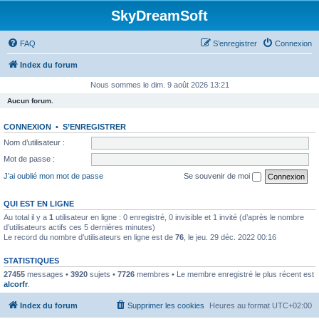
SkyDreamSoft
FAQ
S’enregistrer
Connexion
Index du forum
Nous sommes le dim. 9 août 2026 13:21
Aucun forum.
CONNEXION
•
S’ENREGISTRER
Nom d’utilisateur :
Mot de passe :
J’ai oublié mon mot de passe
Se souvenir de moi
QUI EST EN LIGNE
Au total il y a
1
utilisateur en ligne : 0 enregistré, 0 invisible et 1 invité (d’après le nombre
d’utilisateurs actifs ces 5 dernières minutes)
Le record du nombre d’utilisateurs en ligne est de
76
, le jeu. 29 déc. 2022 00:16
STATISTIQUES
27455
messages •
3920
sujets •
7726
membres • Le membre enregistré le plus récent est
alcorfr
.
Index du forum
Supprimer les cookies
Heures au format
UTC+02:00