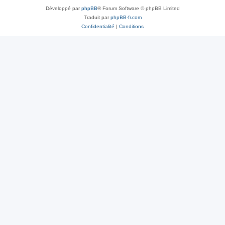
Développé par
phpBB
® Forum Software © phpBB Limited
Traduit par
phpBB-fr.com
Confidentialité
|
Conditions