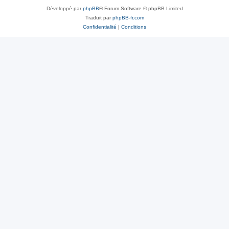
Développé par
phpBB
® Forum Software © phpBB Limited
Traduit par
phpBB-fr.com
Confidentialité
|
Conditions