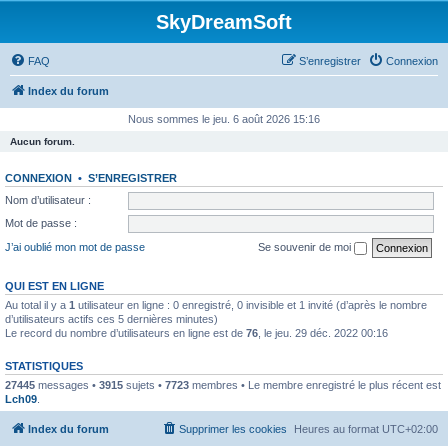
SkyDreamSoft
FAQ
S’enregistrer
Connexion
Index du forum
Nous sommes le jeu. 6 août 2026 15:16
Aucun forum.
CONNEXION
•
S’ENREGISTRER
Nom d’utilisateur :
Mot de passe :
J’ai oublié mon mot de passe
Se souvenir de moi
QUI EST EN LIGNE
Au total il y a
1
utilisateur en ligne : 0 enregistré, 0 invisible et 1 invité (d’après le nombre
d’utilisateurs actifs ces 5 dernières minutes)
Le record du nombre d’utilisateurs en ligne est de
76
, le jeu. 29 déc. 2022 00:16
STATISTIQUES
27445
messages •
3915
sujets •
7723
membres • Le membre enregistré le plus récent est
Lch09
.
Index du forum
Supprimer les cookies
Heures au format
UTC+02:00