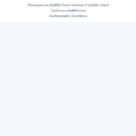
Développé par
phpBB
® Forum Software © phpBB Limited
Traduit par
phpBB-fr.com
Confidentialité
|
Conditions