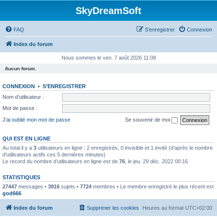
SkyDreamSoft
FAQ
S’enregistrer
Connexion
Index du forum
Nous sommes le ven. 7 août 2026 11:08
Aucun forum.
CONNEXION
•
S’ENREGISTRER
Nom d’utilisateur :
Mot de passe :
J’ai oublié mon mot de passe
Se souvenir de moi
QUI EST EN LIGNE
Au total il y a
3
utilisateurs en ligne : 2 enregistrés, 0 invisible et 1 invité (d’après le nombre
d’utilisateurs actifs ces 5 dernières minutes)
Le record du nombre d’utilisateurs en ligne est de
76
, le jeu. 29 déc. 2022 00:16
STATISTIQUES
27447
messages •
3916
sujets •
7724
membres • Le membre enregistré le plus récent est
god666
.
Index du forum
Supprimer les cookies
Heures au format
UTC+02:00