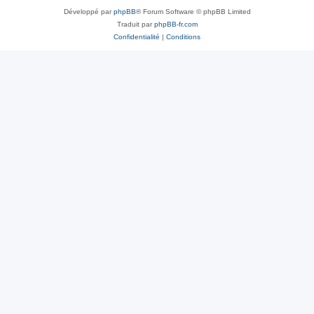
Développé par
phpBB
® Forum Software © phpBB Limited
Traduit par
phpBB-fr.com
Confidentialité
|
Conditions