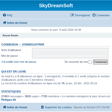
SkyDreamSoft
FAQ
S’enregistrer
Connexion
Index du forum
Nous sommes le sam. 8 août 2026 18:38
Aucun forum.
CONNEXION
•
S’ENREGISTRER
Nom d’utilisateur :
Mot de passe :
J’ai oublié mon mot de passe
Se souvenir de moi
QUI EST EN LIGNE
Au total il y a
3
utilisateurs en ligne : 2 enregistrés, 0 invisible et 1 invité (d’après le nombre
d’utilisateurs actifs ces 5 dernières minutes)
Le record du nombre d’utilisateurs en ligne est de
76
, le jeu. 29 déc. 2022 00:16
STATISTIQUES
27453
messages •
3919
sujets •
7725
membres • Le membre enregistré le plus récent est
Philippe 69
.
Index du forum
Supprimer les cookies
Heures au format
UTC+02:00