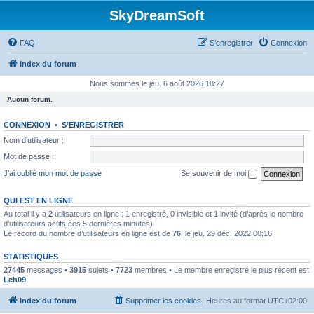
SkyDreamSoft
FAQ
S’enregistrer
Connexion
Index du forum
Nous sommes le jeu. 6 août 2026 18:27
Aucun forum.
CONNEXION
•
S’ENREGISTRER
Nom d’utilisateur :
Mot de passe :
J’ai oublié mon mot de passe
Se souvenir de moi
QUI EST EN LIGNE
Au total il y a
2
utilisateurs en ligne : 1 enregistré, 0 invisible et 1 invité (d’après le nombre
d’utilisateurs actifs ces 5 dernières minutes)
Le record du nombre d’utilisateurs en ligne est de
76
, le jeu. 29 déc. 2022 00:16
STATISTIQUES
27445
messages •
3915
sujets •
7723
membres • Le membre enregistré le plus récent est
Lch09
.
Index du forum
Supprimer les cookies
Heures au format
UTC+02:00