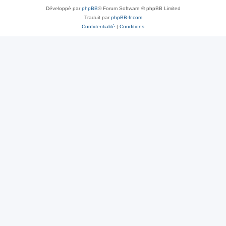
Développé par
phpBB
® Forum Software © phpBB Limited
Traduit par
phpBB-fr.com
Confidentialité
|
Conditions