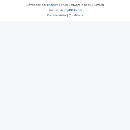
Développé par
phpBB
® Forum Software © phpBB Limited
Traduit par
phpBB-fr.com
Confidentialité
|
Conditions