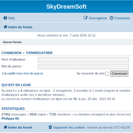
SkyDreamSoft
FAQ
S’enregistrer
Connexion
Index du forum
Nous sommes le ven. 7 août 2026 16:31
Aucun forum.
CONNEXION
•
S’ENREGISTRER
Nom d’utilisateur :
Mot de passe :
J’ai oublié mon mot de passe
Se souvenir de moi
QUI EST EN LIGNE
Au total il y a
3
utilisateurs en ligne : 2 enregistrés, 0 invisible et 1 invité (d’après le nombre
d’utilisateurs actifs ces 5 dernières minutes)
Le record du nombre d’utilisateurs en ligne est de
76
, le jeu. 29 déc. 2022 00:16
STATISTIQUES
27452
messages •
3918
sujets •
7725
membres • Le membre enregistré le plus récent est
Philippe 69
.
Index du forum
Supprimer les cookies
Heures au format
UTC+02:00