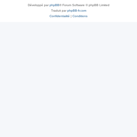
Développé par
phpBB
® Forum Software © phpBB Limited
Traduit par
phpBB-fr.com
Confidentialité
|
Conditions