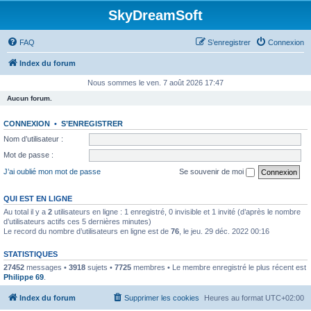
SkyDreamSoft
FAQ
S’enregistrer
Connexion
Index du forum
Nous sommes le ven. 7 août 2026 17:47
Aucun forum.
CONNEXION
•
S’ENREGISTRER
Nom d’utilisateur :
Mot de passe :
J’ai oublié mon mot de passe
Se souvenir de moi
QUI EST EN LIGNE
Au total il y a
2
utilisateurs en ligne : 1 enregistré, 0 invisible et 1 invité (d’après le nombre
d’utilisateurs actifs ces 5 dernières minutes)
Le record du nombre d’utilisateurs en ligne est de
76
, le jeu. 29 déc. 2022 00:16
STATISTIQUES
27452
messages •
3918
sujets •
7725
membres • Le membre enregistré le plus récent est
Philippe 69
.
Index du forum
Supprimer les cookies
Heures au format
UTC+02:00