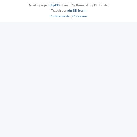
Développé par
phpBB
® Forum Software © phpBB Limited
Traduit par
phpBB-fr.com
Confidentialité
|
Conditions