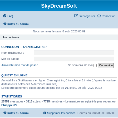
SkyDreamSoft
FAQ
S’enregistrer
Connexion
Index du forum
Nous sommes le sam. 8 août 2026 00:09
Aucun forum.
CONNEXION
•
S’ENREGISTRER
Nom d’utilisateur :
Mot de passe :
J’ai oublié mon mot de passe
Se souvenir de moi
QUI EST EN LIGNE
Au total il y a
3
utilisateurs en ligne : 2 enregistrés, 0 invisible et 1 invité (d’après le nombre
d’utilisateurs actifs ces 5 dernières minutes)
Le record du nombre d’utilisateurs en ligne est de
76
, le jeu. 29 déc. 2022 00:16
STATISTIQUES
27452
messages •
3918
sujets •
7725
membres • Le membre enregistré le plus récent est
Philippe 69
.
Index du forum
Supprimer les cookies
Heures au format
UTC+02:00