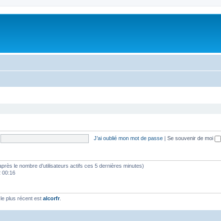
J’ai oublié mon mot de passe
|
Se souvenir de moi
(d’après le nombre d’utilisateurs actifs ces 5 dernières minutes)
2 00:16
e plus récent est
alcorfr
.