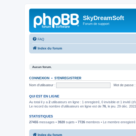
SkyDreamSoft
Forum de support
FAQ
Index du forum
Aucun forum.
CONNEXION
•
S’ENREGISTRER
Nom d’utilisateur :
Mot de passe :
QUI EST EN LIGNE
Au total il y a
2
utilisateurs en ligne : 1 enregistré, 0 invisible et 1 invité 
Le record du nombre d’utilisateurs en ligne est de
76
, le jeu. 29 déc. 202
STATISTIQUES
27455
messages •
3920
sujets •
7726
membres • Le membre enregistré l
Index du forum