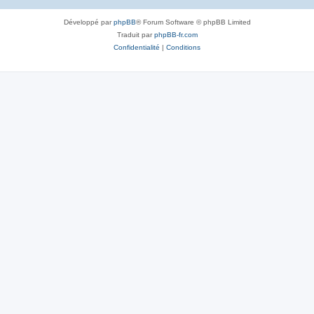
Développé par
phpBB
® Forum Software © phpBB Limited
Traduit par
phpBB-fr.com
Confidentialité
|
Conditions