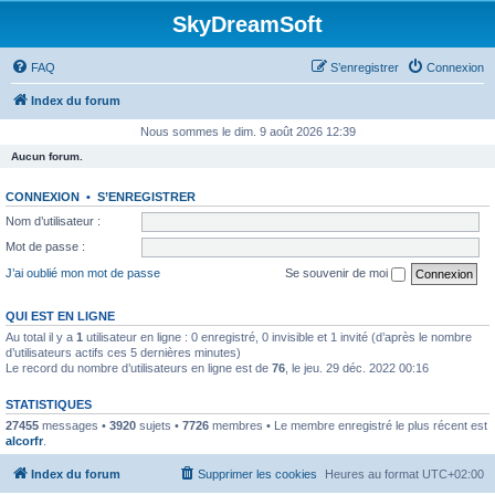
SkyDreamSoft
FAQ
S’enregistrer
Connexion
Index du forum
Nous sommes le dim. 9 août 2026 12:39
Aucun forum.
CONNEXION
•
S’ENREGISTRER
Nom d’utilisateur :
Mot de passe :
J’ai oublié mon mot de passe
Se souvenir de moi
QUI EST EN LIGNE
Au total il y a
1
utilisateur en ligne : 0 enregistré, 0 invisible et 1 invité (d’après le nombre
d’utilisateurs actifs ces 5 dernières minutes)
Le record du nombre d’utilisateurs en ligne est de
76
, le jeu. 29 déc. 2022 00:16
STATISTIQUES
27455
messages •
3920
sujets •
7726
membres • Le membre enregistré le plus récent est
alcorfr
.
Index du forum
Supprimer les cookies
Heures au format
UTC+02:00